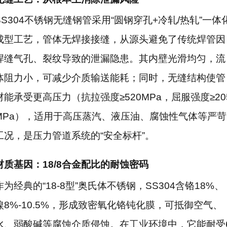
SS304不锈钢无缝钢管采用“圆钢穿孔+冷轧/热轧”一体
成型工艺，管体无焊接接缝，从源头避免了传统焊管因
焊缝气孔、裂纹导致的泄漏隐患。其内壁光滑均匀，流
体阻力小，可减少介质输送能耗；同时，无缝结构使管
材能承受更高压力（抗拉强度≥520MPa，屈服强度≥20
MPa），适用于高压蒸汽、液压油、腐蚀性气体等严苛
工况，是压力管道系统的“安全标杆”。
材质基因：18/8合金配比的耐蚀密码
作为经典的“18-8型”奥氏体不锈钢，SS304含铬18%、
镍8%-10.5%，形成致密氧化铬钝化膜，可抵御空气、
水、弱酸碱等腐蚀介质侵蚀。在工业环境中，它能耐受