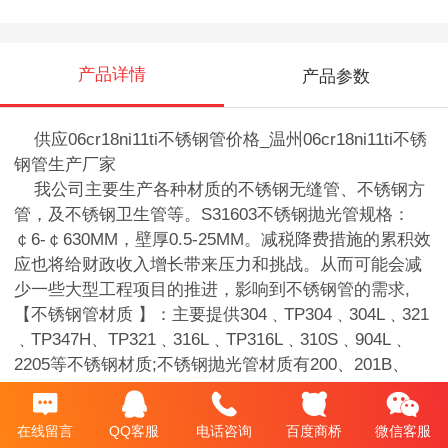
产品详情
产品参数
供应06cr18ni11ti不锈钢管价格_温州
06cr18ni11ti不锈
钢管
生产厂家
我公司主要生产各种材质的不锈钢无缝管、不锈钢方
管，及不锈钢卫生管等。S31603不锈钢抛光管规格：
￠6-￠630MM，壁厚0.5-25MM。减税降费措施的累积效
应也将给财政收入增长带来压力和挑战。从而可能会减
少一些大型工程项目的推进，影响到不锈钢管的需求,
【不锈钢管材质 】：主要提供304﹑TP304﹑304L﹑321
﹑TP347H、TP321﹑316L﹑TP316L﹑310S﹑904L﹑
2205等不锈钢材质;不锈钢抛光管材质有200、201B、
201H、304、321、304、304L、321、316、316L、
301、310S、317、317L、347、等，并可根据用户要求
在线留言
QQ客服
电话咨询
百度商桥
微信客服
订做。正常单支长度： 不定尺为4米-7米，定尺为客户指